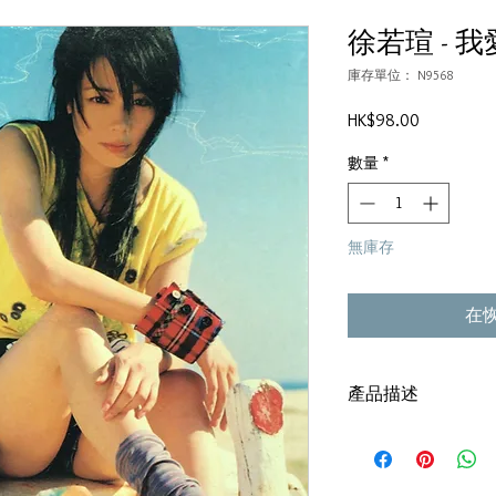
徐若瑄 - 我愛
庫存單位： N9568
價
HK$98.00
格
數量
*
無庫存
在
產品描述
CD + VCD
紙套：80%新
碟套：80%新