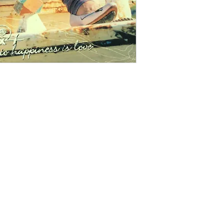
有歌詞
碟 : 92% - 新淨,輕