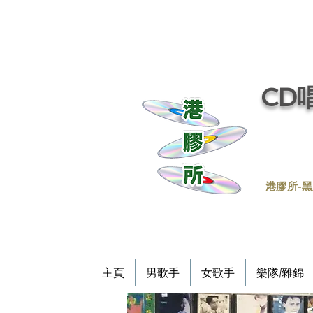
CD唱
​港膠所-黑
主頁
男歌手
女歌手
樂隊/雜錦