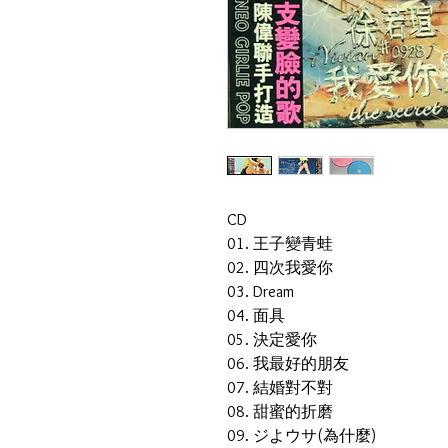
CD
01. 王子變青蛙
02. 四次我愛你
03. Dream
04. 面具
05. 決定愛你
06. 我最好的朋友
07. 結婚對不對
08. 甜蜜的折磨
09. ジよウサ(為什麼)