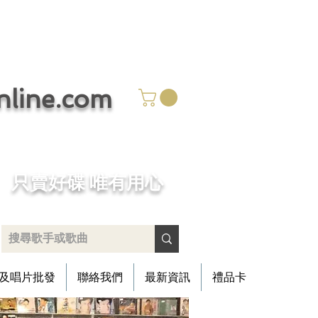
ine.com
​只賣好碟 唯有用心
及唱片批發
聯絡我們
最新資訊
禮品卡