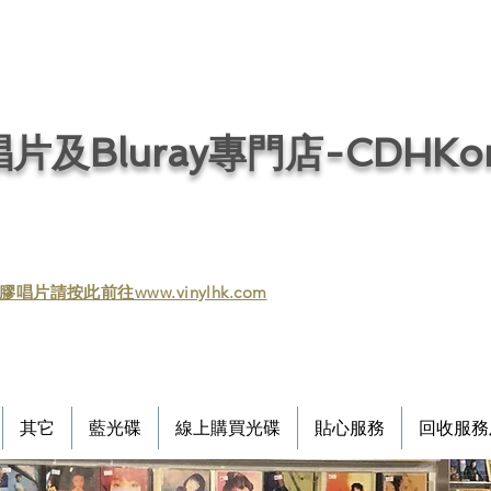
片及Bluray專門店-CDHKonl
膠唱片請按此前往www.vinylhk.com
其它
藍光碟
線上購買光碟
貼心服務
回收服務