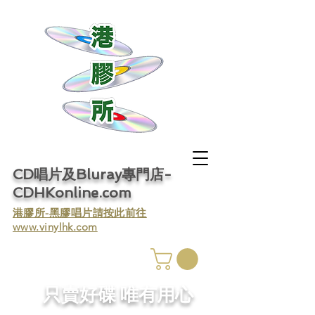
CD唱片及Bluray專門店-
CDHKonline.com
​港膠所-黑膠唱片請按此前往
www.vinylhk.com
​只賣好碟 唯有用心