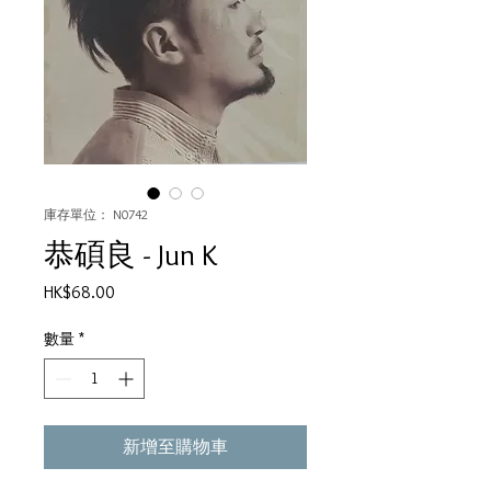
庫存單位： N0742
恭碩良 - Jun K
價
HK$68.00
格
數量
*
新增至購物車