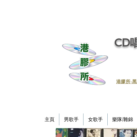
CD唱
​港膠所-黑
主頁
男歌手
女歌手
樂隊/雜錦