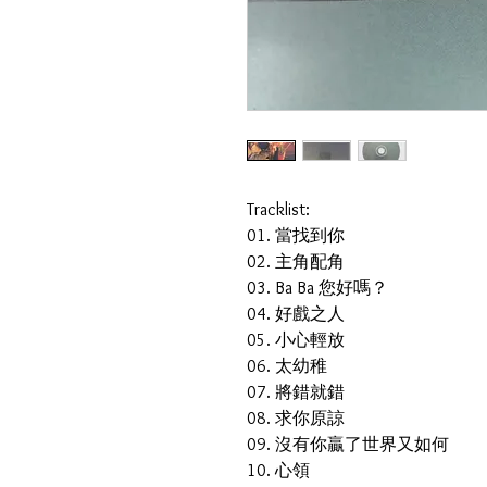
Tracklist:
01. 當找到你
02. 主角配角
03. Ba Ba 您好嗎？
04. 好戲之人
05. 小心輕放
06. 太幼稚
07. 將錯就錯
08. 求你原諒
09. 沒有你贏了世界又如何
10. 心領