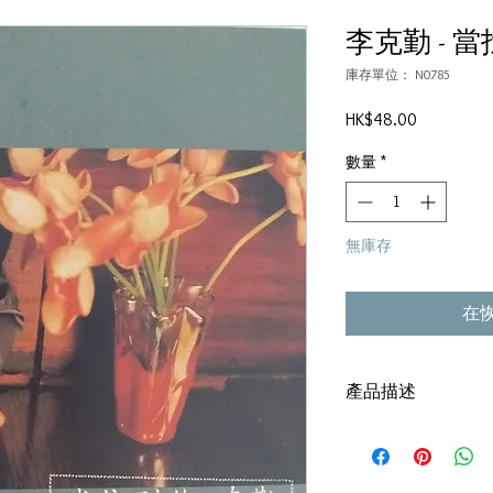
李克勤 - 
庫存單位： N0785
價
HK$48.00
格
數量
*
無庫存
在
產品描述
碟套：80%新
有歌詞
碟 : 92%-有輕微花痕