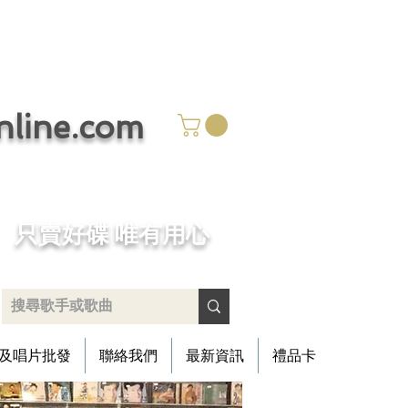
ine.com
​只賣好碟 唯有用心
及唱片批發
聯絡我們
最新資訊
禮品卡