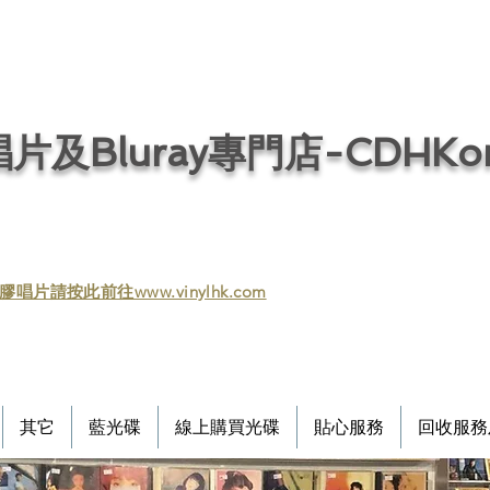
片及Bluray專門店-CDHKonl
膠唱片請按此前往www.vinylhk.com
其它
藍光碟
線上購買光碟
貼心服務
回收服務