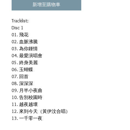
新增至購物車
Tracklist:
Disc 1
01. 飛花
02. 血脈沸騰
03. 為你鍾情
04. 最愛演唱會
05. 終身美麗
06. 玉蝴蝶
07. 回首
08. 深深深
09. 月半小夜曲
10. 告別校園時
11. 越夜越壞
12. 來到今天（黃伊汶合唱）
13. 一千零一夜
14. 前後腳