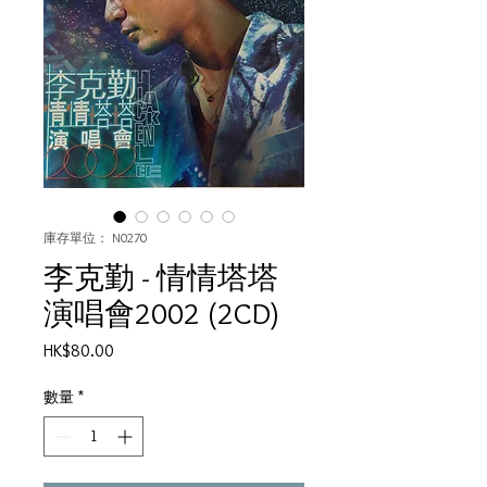
庫存單位： N0270
李克勤 - 情情塔塔
演唱會2002 (2CD)
價
HK$80.00
格
數量
*