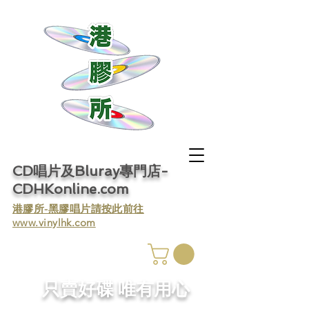
CD唱片及Bluray專門店-
CDHKonline.com
​港膠所-黑膠唱片請按此前往
www.vinylhk.com
​只賣好碟 唯有用心