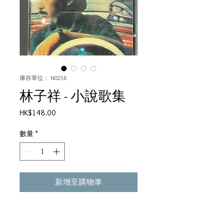
庫存單位： N0258
林子祥 - 小說歌集
價
HK$148.00
格
數量
*
新增至購物車
Tracklist: