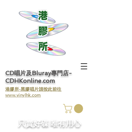
CD唱片及Bluray專門店-
CDHKonline.com
​港膠所-黑膠唱片請按此前往
www.vinylhk.com
​只賣好碟 唯有用心