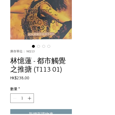
庫存單位： N0213
林憶蓮 - 都市觸覺
之推搪 (T113 01)
價
HK$238.00
格
數量
*
新增至購物車