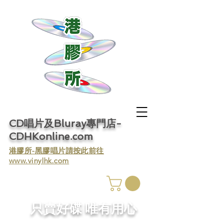
CD唱片及Bluray專門店-
CDHKonline.com
​港膠所-黑膠唱片請按此前往
www.vinylhk.com
​只賣好碟 唯有用心