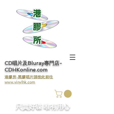
CD唱片及Bluray專門店-
CDHKonline.com
​港膠所-黑膠唱片請按此前往
www.vinylhk.com
​只賣好碟 唯有用心