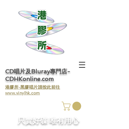
CD唱片及Bluray專門店-
CDHKonline.com
​港膠所-黑膠唱片請按此前往
www.vinylhk.com
​只賣好碟 唯有用心