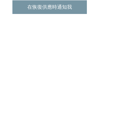
在恢復供應時通知我
Tracklist:
01. 序幕
02. 傾斜
03. 你令我性感
04. 埃及玫瑰
05. 風笑痴
06. 微雨撲巴黎
07. 夜生活
08. 前塵
09. 怱怱
10. 都市心
11. 流聲掠影
12. 再不在乎
產品描述