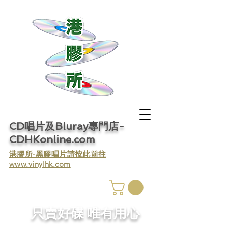
CD唱片及Bluray專門店-
CDHKonline.com
​港膠所-黑膠唱片請按此前往
www.vinylhk.com
​只賣好碟 唯有用心