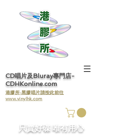
CD唱片及Bluray專門店-
CDHKonline.com
​港膠所-黑膠唱片請按此前往
www.vinylhk.com
​只賣好碟 唯有用心