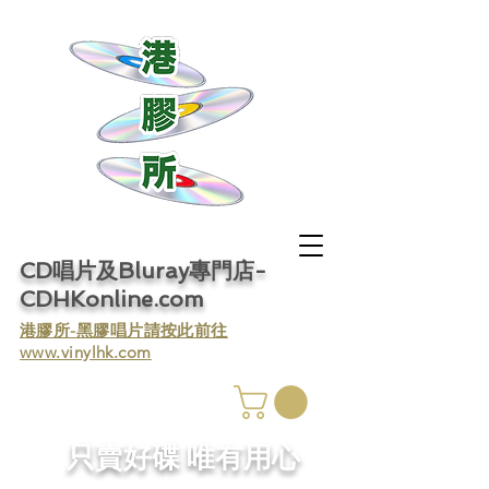
CD唱片及Bluray專門店-
CDHKonline.com
​港膠所-黑膠唱片請按此前往
www.vinylhk.com
​只賣好碟 唯有用心