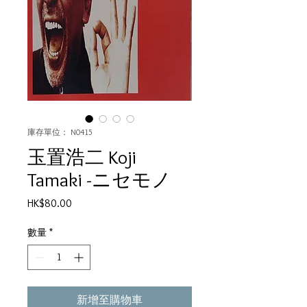
庫存單位： N0415
玉置浩二 Koji
Tamaki -ニセモノ
價
HK$80.00
格
數量
*
新增至購物車