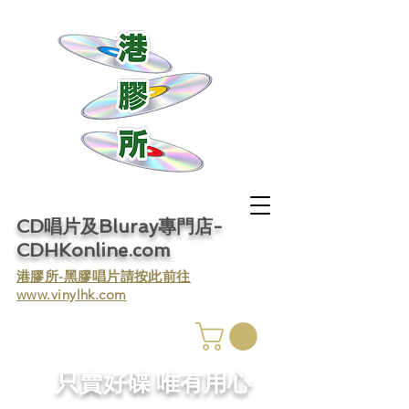
CD唱片及Bluray專門店-
CDHKonline.com
​港膠所-黑膠唱片請按此前往
www.vinylhk.com
​只賣好碟 唯有用心