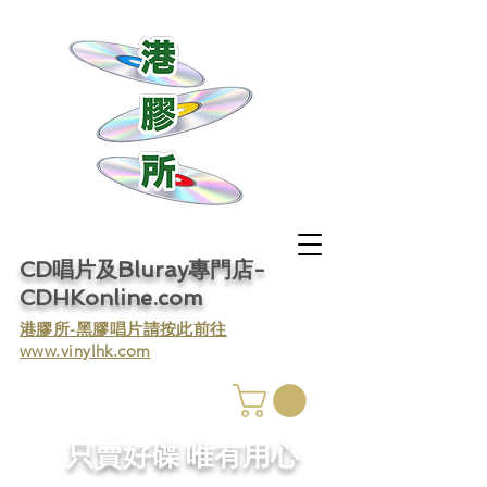
CD唱片及Bluray專門店-
CDHKonline.com
​港膠所-黑膠唱片請按此前往
www.vinylhk.com
​只賣好碟 唯有用心