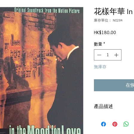
花樣年華 In Th
庫存單位： N0284
價
HK$180.00
格
數量
*
無庫存
在
產品描述
碟套：80%新
碟92%-有輕微花痕,