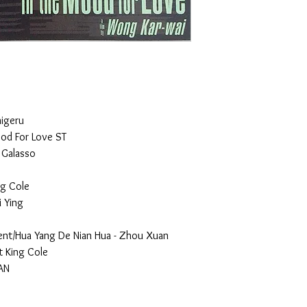
higeru
ood For Love ST
 Galasso
ng Cole
 Ying
t/Hua Yang De Nian Hua - Zhou Xuan
t King Cole
AN