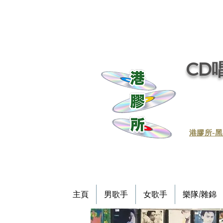
CD唱
​港膠所-黑
主頁
男歌手
女歌手
樂隊/雜錦