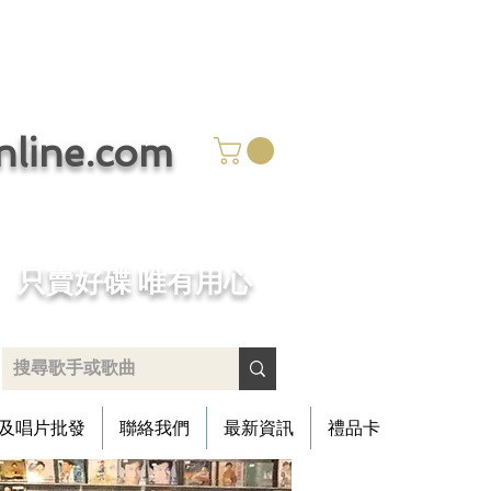
ine.com
​只賣好碟 唯有用心
及唱片批發
聯絡我們
最新資訊
禮品卡