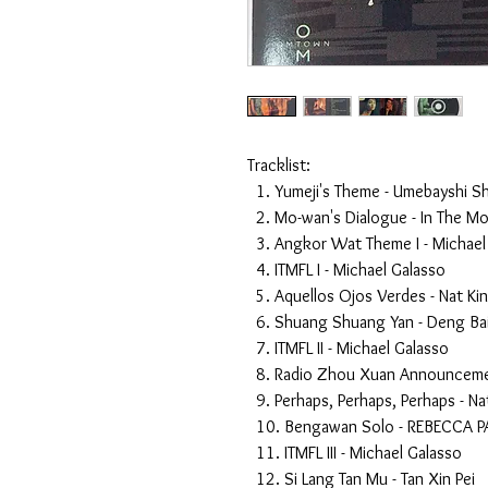
Tracklist:
1. Yumeji's Theme - Umebayshi S
2. Mo-wan's Dialogue - In The M
3. Angkor Wat Theme I - Michael
4. ITMFL I - Michael Galasso
5. Aquellos Ojos Verdes - Nat Ki
6. Shuang Shuang Yan - Deng Bai
7. ITMFL II - Michael Galasso
8. Radio Zhou Xuan Announcemen
9. Perhaps, Perhaps, Perhaps - Na
10. Bengawan Solo - REBECCA P
11. ITMFL III - Michael Galasso
12. Si Lang Tan Mu - Tan Xin Pei