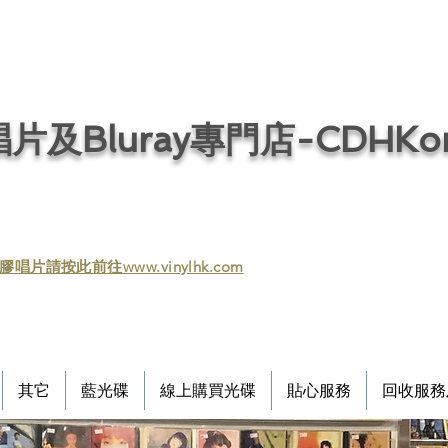
片及Bluray專門店-CDHKonl
膠唱片請按此前往www.vinylhk.com
其它
藍光碟
線上購買光碟
貼心服務
回收服務