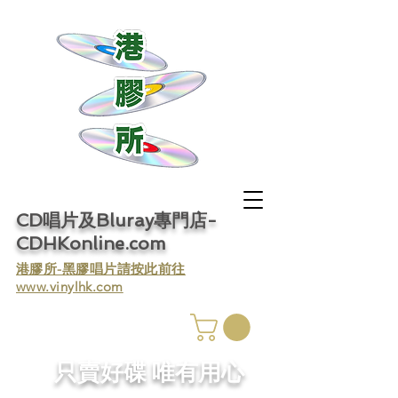
CD唱片及Bluray專門店-
CDHKonline.com
​港膠所-黑膠唱片請按此前往
www.vinylhk.com
​只賣好碟 唯有用心