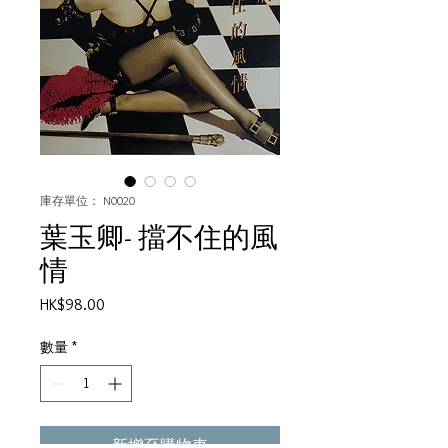
庫存單位： N0020
葉玉卿- 擋不住的風
情
價
HK$98.00
格
數量
*
新增至購物車