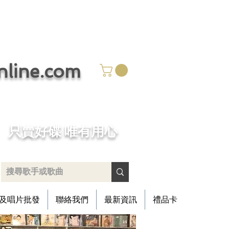
ine.com
​只賣好碟 唯有用心
及唱片批發
聯絡我們
最新資訊
禮品卡