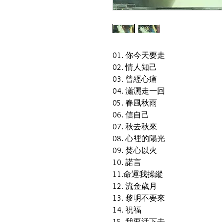
01. 你今天要走
02. 情人知己
03. 曾經心痛
04. 瀟灑走一回
05. 春風秋雨
06. 信自己
07. 秋去秋來
08. 心裡的陽光
09. 焚心以火
10. 諾言
11.命運我操縱
12. 流金歲月
13. 黎明不要來
14. 祝福
15. 我要活下去