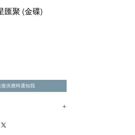
星匯聚 (金碟)
恢復供應時通知我
花痕, 不影響播放