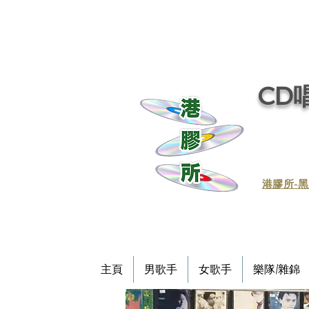
CD唱
​港膠所-黑
主頁
男歌手
女歌手
樂隊/雜錦