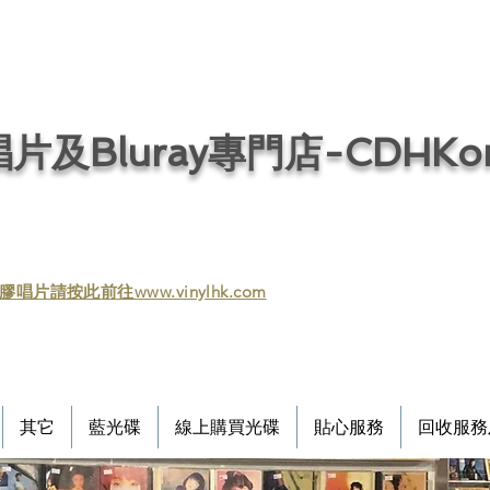
片及Bluray專門店-CDHKonl
膠唱片請按此前往www.vinylhk.com
其它
藍光碟
線上購買光碟
貼心服務
回收服務