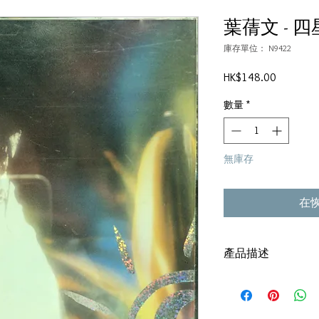
葉蒨文 - 四
庫存單位： N9422
價
HK$148.00
格
數量
*
無庫存
在
產品描述
碟套：80%新
有歌詞
碟: 92%-新淨,極輕微