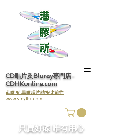
CD唱片及Bluray專門店-
CDHKonline.com
​港膠所-黑膠唱片請按此前往
www.vinylhk.com
​只賣好碟 唯有用心