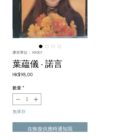
庫存單位： N9007
葉藴儀 - 諾言
價
HK$98.00
格
數量
*
無庫存
在恢復供應時通知我