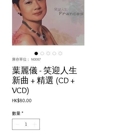
庫存單位： N0087
葉麗儀 - 笑迎人生
新曲 + 精選 (CD +
VCD)
價
HK$80.00
格
數量
*