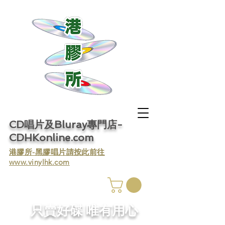
CD唱片及Bluray專門店-
CDHKonline.com
​港膠所-黑膠唱片請按此前往
www.vinylhk.com
​只賣好碟 唯有用心