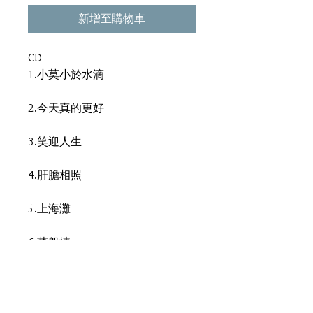
新增至購物車
CD
1.小莫小於水滴
2.今天真的更好
3.笑迎人生
4.肝膽相照
5.上海灘
6.萬般情
7.上海灘龍虎鬥
8.那天將心交給你