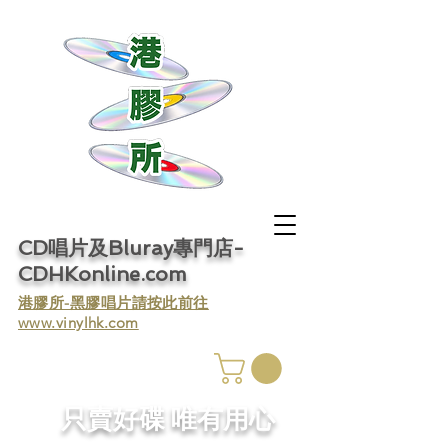
CD唱片及Bluray專門店-
CDHKonline.com
​港膠所-黑膠唱片請按此前往
www.vinylhk.com
​只賣好碟 唯有用心