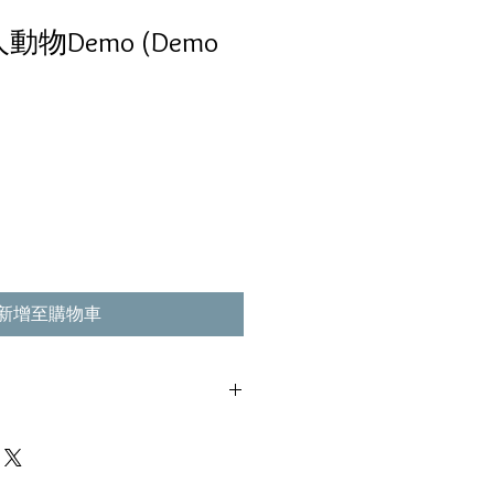
動物Demo (Demo
新增至購物車
極輕微花痕, 不影響播放