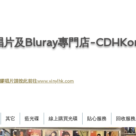
片及Bluray專門店-CDHKonl
膠唱片請按此前往www.vinylhk.com
其它
藍光碟
線上購買光碟
貼心服務
回收服務