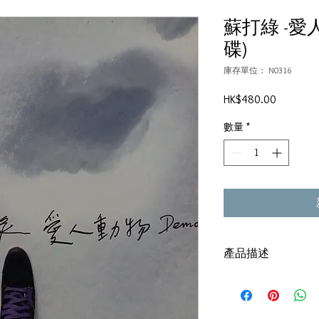
蘇打綠 -愛人
碟)
庫存單位： N0316
價
HK$480.00
格
數量
*
產品描述
碟套：80%新
碟 : 92% - 新淨,