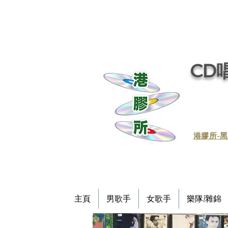
CD唱
​港膠所-黑
主頁
男歌手
女歌手
樂隊/雜錦