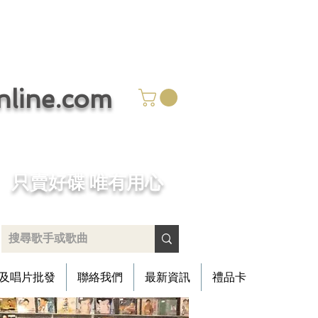
ine.com
​只賣好碟 唯有用心
及唱片批發
聯絡我們
最新資訊
禮品卡