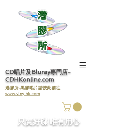
CD唱片及Bluray專門店-
CDHKonline.com
​港膠所-黑膠唱片請按此前往
www.vinylhk.com
​只賣好碟 唯有用心