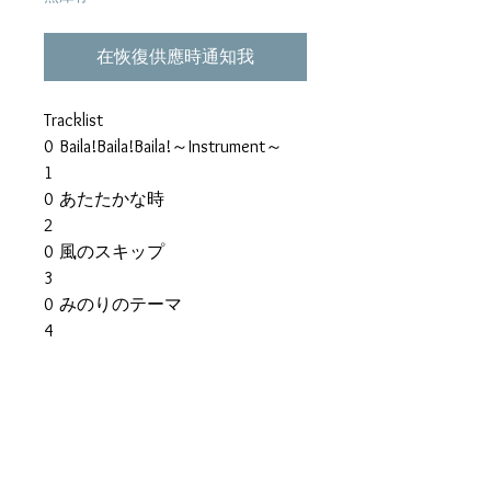
在恢復供應時通知我
Tracklist
0
Baila!Baila!Baila!～Instrument～
1
0
あたたかな時
2
0
風のスキップ
3
0
みのりのテーマ
4
0
Habanera
5
0
Believe～Piano&Guitar～
6
0
追憶
7