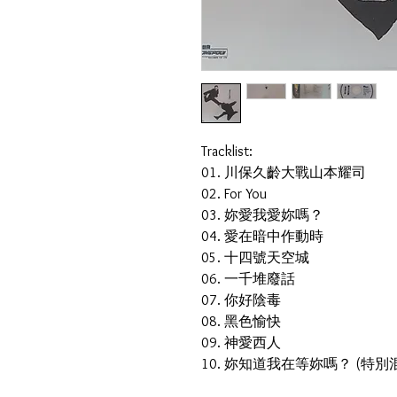
Tracklist:
01. 川保久齡大戰山本耀司
02. For You
03. 妳愛我愛妳嗎？
04. 愛在暗中作動時
05. 十四號天空城
06. 一千堆廢話
07. 你好陰毒
08. 黑色愉快
09. 神愛西人
10. 妳知道我在等妳嗎？ (特別混