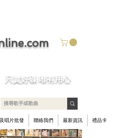
ine.com
​只賣好碟 唯有用心
及唱片批發
聯絡我們
最新資訊
禮品卡