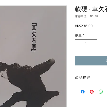
軟硬 - 車欠石
庫存單位： N0188
價
HK$238.00
格
數量
*
產品描述
碟套：80%新
有歌詞
碟92%-有輕微花痕,