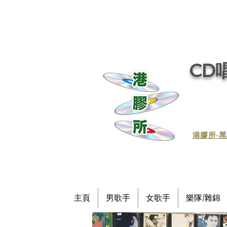
CD唱
​港膠所-黑
主頁
男歌手
女歌手
樂隊/雜錦