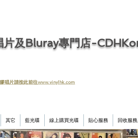
片及Bluray專門店-CDHKonl
膠唱片請按此前往www.vinylhk.com
其它
藍光碟
線上購買光碟
貼心服務
回收服務