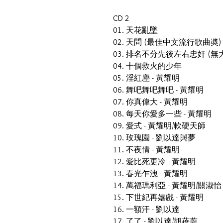
CD 2
01. 天花亂墜
02. 天問 (最佳中文流行歌曲奬)
03. 排名不分先後左右忠奸 (無
04. 十個救火的少年
05. 淫紅塵 - 黃耀明
06. 舞吧舞吧舞吧 - 黃耀明
07. 你真偉大 - 黃耀明
08. 每天你愛多一些 - 黃耀明
09. 愛式 - 黃耀明/軟硬天師
10. 玫瑰園 - 劉以達與夢
11. 不夜情 - 黃耀明
12. 愛比死更冷 - 黃耀明
13. 春光乍洩 - 黃耀明
14. 萬福瑪利亞 - 黃耀明/關淑怡
15. 下世紀再嬉戲 - 黃耀明
16. 一額汗 - 劉以達
17. 了了 - 劉以達/胡蓓蔚