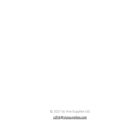
© 2025 by Vivo Supplies Ltd.
cdhk@vivosupplies.com