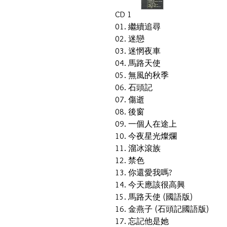
CD 1
01. 繼續追尋
02. 迷戀
03. 迷惘夜車
04. 馬路天使
05. 無風的秋季
06. 石頭記
07. 傷逝
08. 後窗
09. 一個人在途上
10. 今夜星光燦爛
11. 溜冰滾族
12. 禁色
13. 你還愛我嗎?
14. 今天應該很高興
15. 馬路天使 (國語版)
16. 金燕子 (石頭記國語版)
17. 忘記他是她