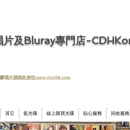
片及Bluray專門店-CDHKonl
膠唱片請按此前往www.vinylhk.com
其它
藍光碟
線上購買光碟
貼心服務
回收服務