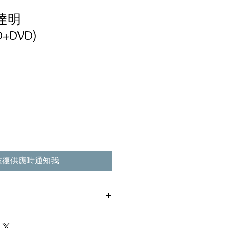
 達明
D+DVD)
恢復供應時通知我
極輕微花痕, 不影響播放