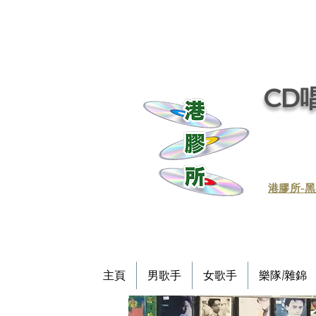
CD唱
​港膠所-黑
主頁
男歌手
女歌手
樂隊/雜錦