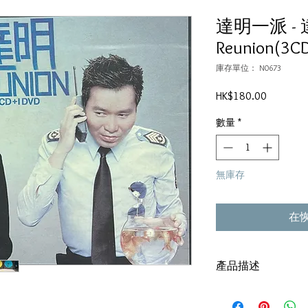
達明一派 -
Reunion(3C
庫存單位： N0673
價
HK$180.00
格
數量
*
無庫存
在
產品描述
碟套：80%新淨
碟 : 92% - 新淨,