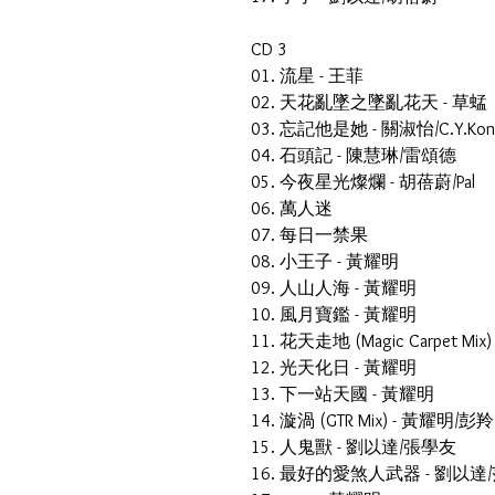
CD 3
01. 流星 - 王菲
02. 天花亂墜之墜亂花天 - 草蜢
03. 忘記他是她 - 關淑怡/C.Y.Kon
04. 石頭記 - 陳慧琳/雷頌德
05. 今夜星光燦爛 - 胡蓓蔚/Pal
06. 萬人迷
07. 每日一禁果
08. 小王子 - 黃耀明
09. 人山人海 - 黃耀明
10. 風月寶鑑 - 黃耀明
11. 花天走地 (Magic Carpet Mi
12. 光天化日 - 黃耀明
13. 下一站天國 - 黃耀明
14. 漩渦 (GTR Mix) - 黃耀明/彭羚
15. 人鬼獸 - 劉以達/張學友
16. 最好的愛煞人武器 - 劉以達