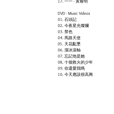
17. 一一 - 黃耀明
DVD - Music Videos
01. 石頭記
02. 今夜星光燦爛
03. 禁色
04. 馬路天使
05. 天花亂墜
06. 溜冰滾軸
07. 忘記他是她
08. 十個救火的少年
09. 你還愛我嗎
10. 今天應該很高興