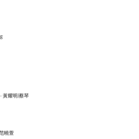
g
x) - 黃耀明/蔡琴
/范曉萱