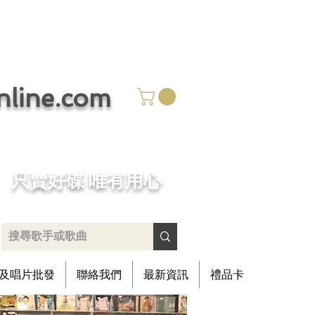
ine.com
​只賣好碟 唯有用心
及唱片批發
聯絡我們
最新資訊
禮品卡