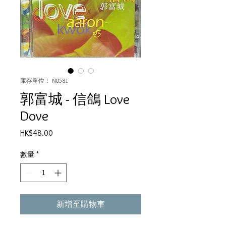
庫存單位： N0581
郭富城 - 信鴿 Love
Dove
價
HK$48.00
格
數量
*
新增至購物車