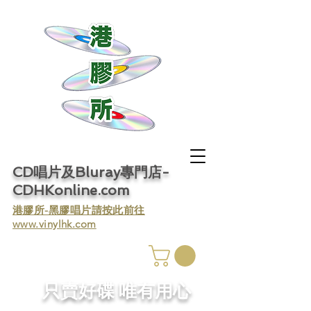
CD唱片及Bluray專門店-
CDHKonline.com
​港膠所-黑膠唱片請按此前往
www.vinylhk.com
​只賣好碟 唯有用心