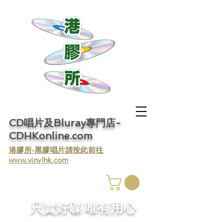
CD唱片及Bluray專門店-
CDHKonline.com
​港膠所-黑膠唱片請按此前往
www.vinylhk.com
​只賣好碟 唯有用心