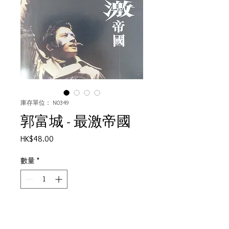
庫存單位： N0349
郭富城 - 最激帝國
價
HK$48.00
格
數量
*
新增至購物車