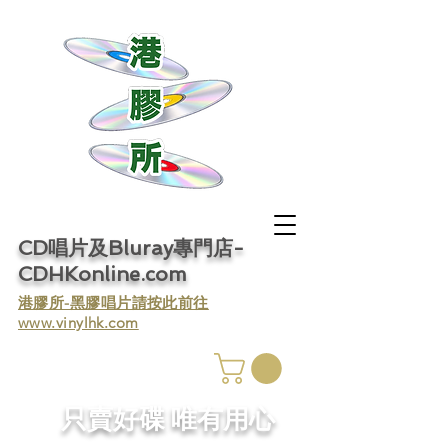
CD唱片及Bluray專門店-
CDHKonline.com
​港膠所-黑膠唱片請按此前往
www.vinylhk.com
​只賣好碟 唯有用心