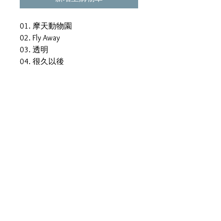
01. 摩天動物園
02. Fly Away
03. 透明
04. 很久以後
05. Walk on Water
06. 螢火
07. 灰狼
08. 差不多姑娘
09. 好想好想妳
10. 別勉強 feat. Eric 周興哲
11. 多美麗
12. 句號
13. 依然睡公主
產品描述
中國版