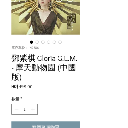
庫存單位： N9806
鄧紫棋 Gloria G.E.M.
- 摩天動物園 (中國
版)
價
HK$498.00
格
數量
*
新增至購物車