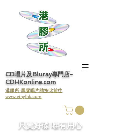
CD唱片及Bluray專門店-
CDHKonline.com
​港膠所-黑膠唱片請按此前往
www.vinylhk.com
​只賣好碟 唯有用心