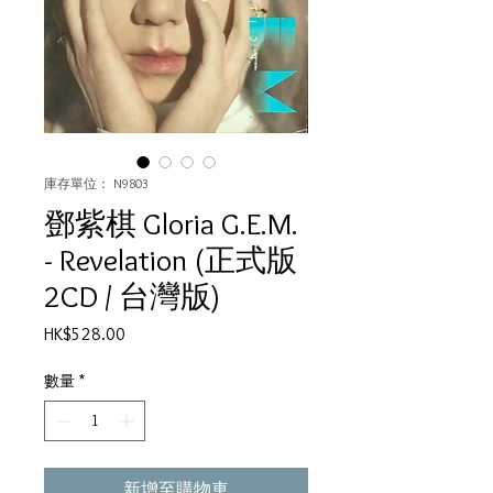
庫存單位： N9803
鄧紫棋 Gloria G.E.M.
- Revelation (正式版
2CD / 台灣版)
價
HK$528.00
格
數量
*
新增至購物車