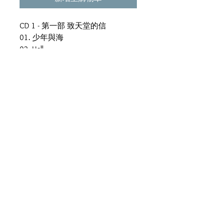
CD 1 - 第一部 致天堂的信
01. 少年與海
02. Hell
03. 只有我和你的地方
04. 你不是第一個離開的人
05. 不想回家
06. 冰河時代
07. 受難曲
CD 2 - 第二部 天堂的回信
01. Gloria
02. 老人與海
03. Find You
04. 离心力
05. 讓世界暫停一分鐘
06. 夜的盡頭
07. 天空沒有極限