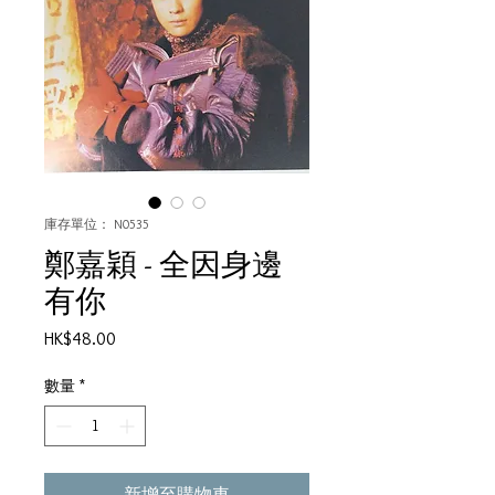
庫存單位： N0535
鄭嘉穎 - 全因身邊
有你
價
HK$48.00
格
數量
*
新增至購物車