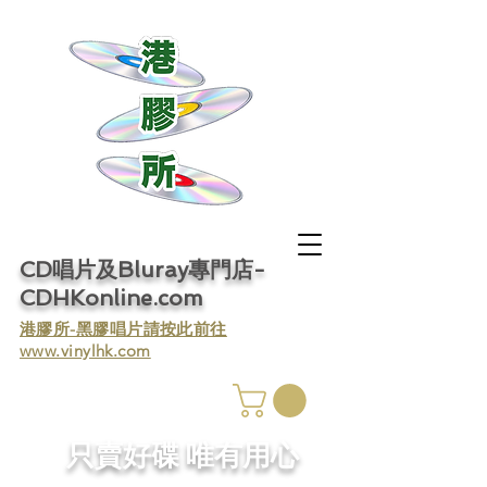
CD唱片及Bluray專門店-
CDHKonline.com
​港膠所-黑膠唱片請按此前往
www.vinylhk.com
​只賣好碟 唯有用心