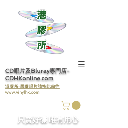
CD唱片及Bluray專門店-
CDHKonline.com
​港膠所-黑膠唱片請按此前往
www.vinylhk.com
​只賣好碟 唯有用心