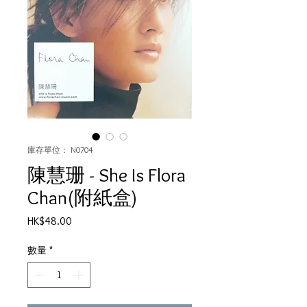
庫存單位： N0704
陳慧珊 - She Is Flora
Chan(附紙盒)
價
HK$48.00
格
數量
*