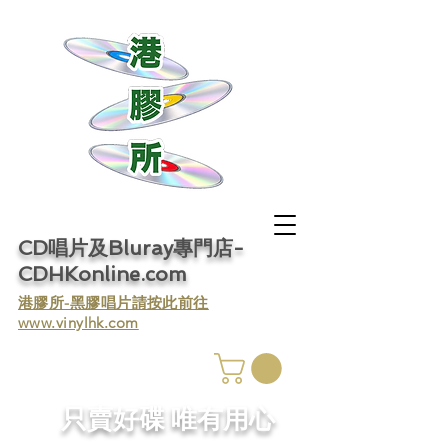
CD唱片及Bluray專門店-
CDHKonline.com
​港膠所-黑膠唱片請按此前往
www.vinylhk.com
​只賣好碟 唯有用心