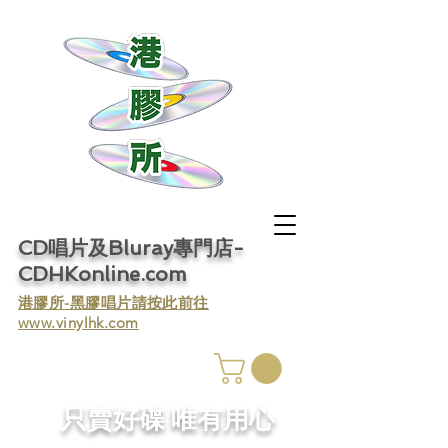
CD唱片及Bluray專門店-
CDHKonline.com
​港膠所-黑膠唱片請按此前往
www.vinylhk.com
​只賣好碟 唯有用心