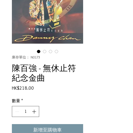
庫存單位： N0173
陳百強 - 無休止符
紀念金曲
價
HK$218.00
格
數量
*
新增至購物車