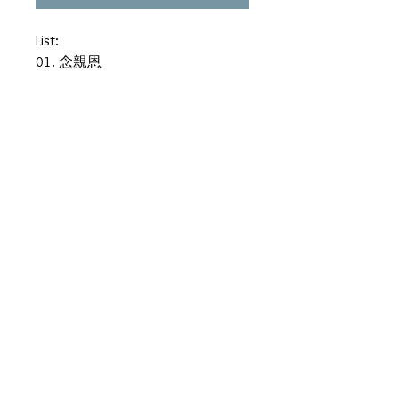
List:
01. 念親恩
02. 今宵多珍重
03. 偏偏喜歡你
04. 喝孚
05. 有了你
06. 漣漪
07. 等
08. 深愛著你
09. 一生何求
10. 摘星
11. 盼望的緣分
12. 天生不是情人
13. 只因愛你
14. 一生不可自決
15. 當我想起你