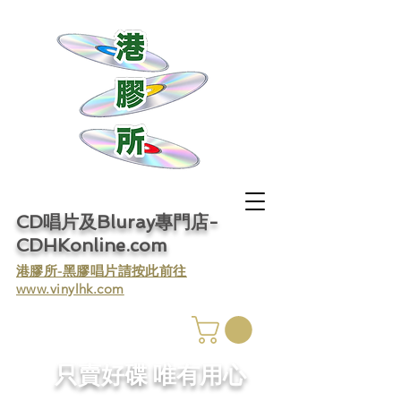
CD唱片及Bluray專門店-
CDHKonline.com
​港膠所-黑膠唱片請按此前往
www.vinylhk.com
​只賣好碟 唯有用心