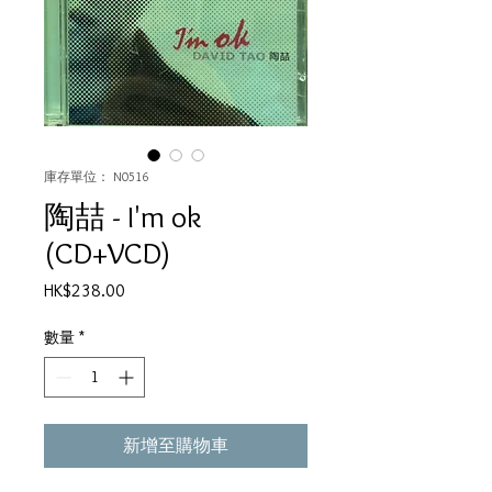
庫存單位： N0516
陶喆 - I'm ok
(CD+VCD)
價
HK$238.00
格
數量
*
新增至購物車