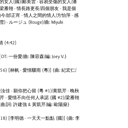
的女人(國)/鄺美雲 - 容易受傷的女人/潘
梁雁翎 - 情長路更長/四個朋友 - 我是個
今/邰正宵 - 情人之間的情人/方怡萍 - 感
ルージュ (Rouge)/曲: Miyuki
(4:42)
{OT: 一份愛/曲: 陳容森/編: Joey V.}
56) [林帆 - 愛情驟雨 (粵)] {曲: 紀宏仁/
 [陳汝佳 - 願你把心留 (粵 #1)/黄凱芹 - 晚秋
/黄凱芹 - 愛情不向任何人承諾 (國 #2)/梁雁翎
{曲/詞: 許建強 & 黃凱芹/編: 歐陽燊}
:18) [李明德 - 一天天一點點 (國)] {曲: 李