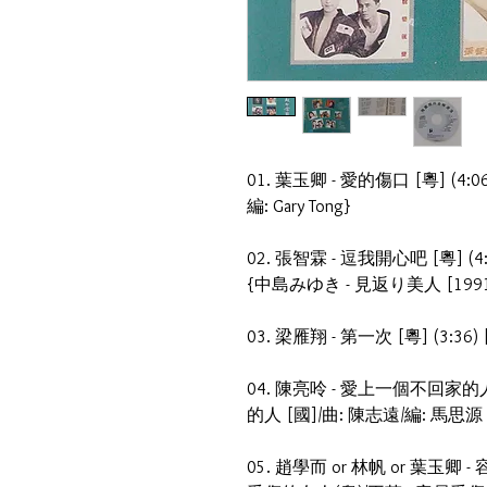
01. 葉玉卿 - 愛的傷口 [粵] (4:0
編: Gary Tong}
02. 張智霖 - 逗我開心吧 [粵] (4:
{中島みゆき - 見返り美人 [1991 
03. 梁雁翔 - 第一次 [粵] (3:36
04. 陳亮呤 - 愛上一個不回家的人 
的人 [國]/曲: 陳志遠/編: 馬思源
05. 趙學而 or 林帆 or 葉玉卿 -