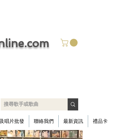
ine.com
​只賣好碟 唯有用心
及唱片批發
聯絡我們
最新資訊
禮品卡