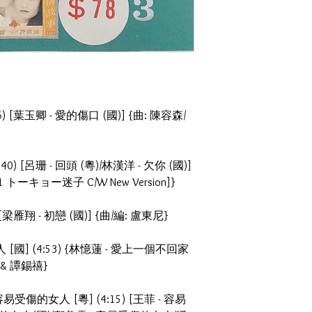
6) [葉玉卿 - 愛的傷口 (國)] {曲: 陳容森/
40) [呂珊 - 回頭 (粵)/林漢洋 - 欠你 (國)]
トーキョー迷子 C/W New Version]}
) [梁雁翔 - 初戀 (國)] {曲/編: 盧東尼}
[國] (4:53) {林憶蓮 - 愛上一個不回家
 & 譚錫禧}
 容易受傷的女人 [粵] (4:15) [王菲 - 容易