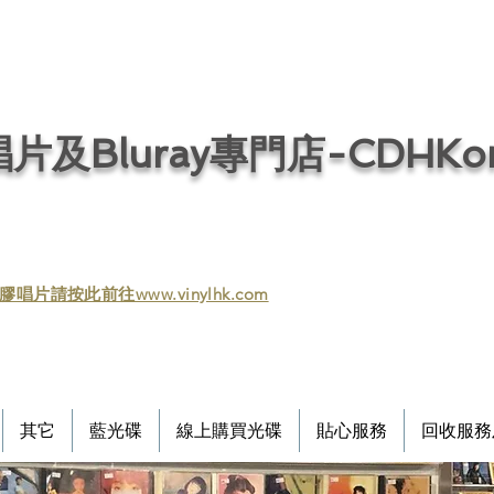
片及Bluray專門店-CDHKonl
膠唱片請按此前往www.vinylhk.com
其它
藍光碟
線上購買光碟
貼心服務
回收服務