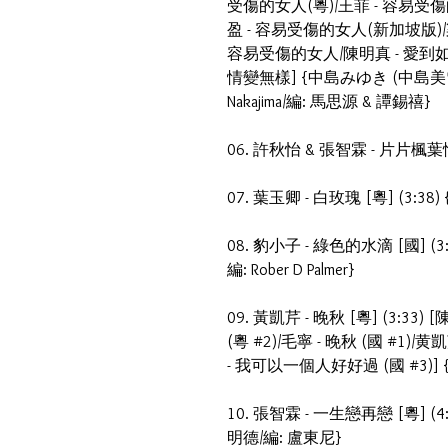
受傷的女人(粵)/王菲 - 容易受傷
盈 - 容易受傷的女人(新加坡版)/
容易受傷的女人/陳明真 - 愛到如
情變無樣] {中島みゆき (中島美雪) - 
Nakajima/編: 馬思源 & 譚錫禧}
06. 許秋怡 & 張智霖 - 片片楓葉情 
07. 葉玉卿 - 白玫瑰 [粵] (3:38) 
08. 豹小子 - 綠色的水滴 [國] (3:
編: Rober D Palmer}
09. 黃凱芹 - 晚秋 [粵] (3:33)
(粵 #2)/毛寧 - 晚秋 (國 #1)
- 我可以一個人好好過 (國 #3)] 
10. 張智霖 - 一生戀再戀 [粵] (4
明德/編: 盧東尼}