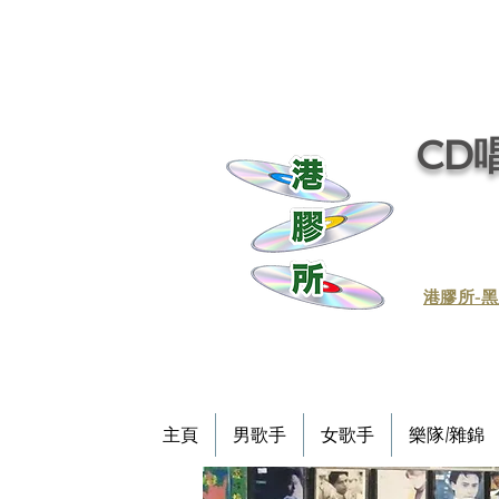
CD唱
​港膠所-黑
主頁
男歌手
女歌手
樂隊/雜錦