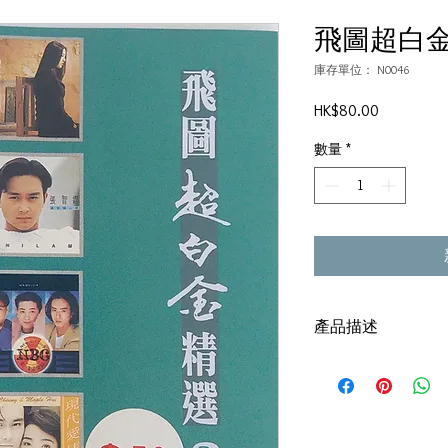
飛圖超白金
庫存單位： N0046
價
HK$80.00
格
數量
*
產品描述
碟套：80%新
有歌詞
碟 : 92% -輕微花痕