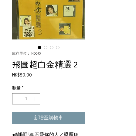
庫存單位： N0045
飛圖超白金精選 2
價
HK$80.00
格
數量
*
新增至購物車
●離開那個不愛你的人／梁雁翔