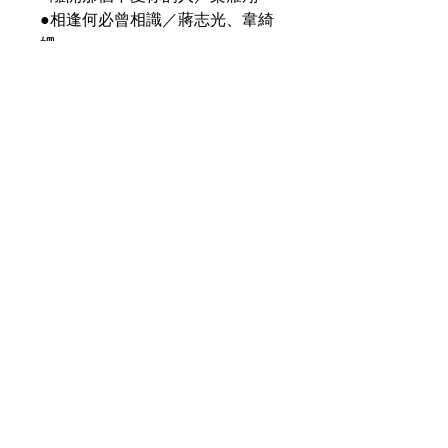
●相逢何必曾相識／蔣志光、韋綺
姍
●親蜜愛人／陳亮呤
●認錯／屠共剛
●讓昨天再見／黃寶欣
●說變就變／豹小子
●仍感激相愛了一年／林帆
●魔鬼的誘惑＞劉家昌曲＞潘偉源
詞＞唐奕聰編
●再見亦是朋友／林帆、李家發
●好東西＞Rudy Love、Ian Tibury曲
＞周禮茂詞＞王利名詞
●欠你的情欠你的意／梁雁翔
●讓我歡喜讓我憂／屠共剛
●赤裸我思緒／邱淑貞
產品描述