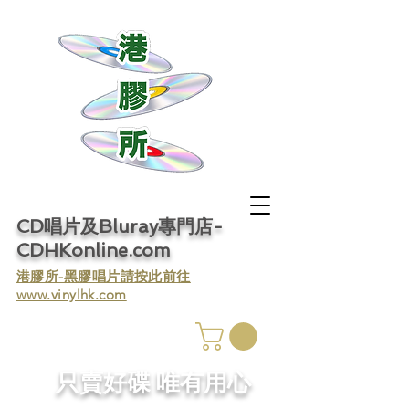
CD唱片及Bluray專門店-
CDHKonline.com
​港膠所-黑膠唱片請按此前往
www.vinylhk.com
​只賣好碟 唯有用心