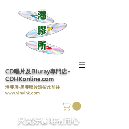
CD唱片及Bluray專門店-
CDHKonline.com
​港膠所-黑膠唱片請按此前往
www.vinylhk.com
​只賣好碟 唯有用心