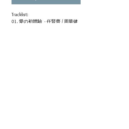
Tracklist:
01. 愛の初體驗 - 任賢齊 / 周華健
02. 對面的男孩看過來 - 李心潔
/ 錦繡二重唱
03. 水晶 - 任賢齊 / 徐懷鈺
04. 防空洞 - 蘇慧倫 / 張震嶽
05. 好久好久 - 劉若英 / 光良
06. 風暴 - 李心潔 / 任賢齊
07. Breaking The Rules - 杜德偉 /
Diva
08. 堅強的理由 - 莫文蔚 / 伍佰
09. 愛我愛我 - 任賢齊 / 莫文蔚
10. 一個人 - 楊乃文 / 伍佰
11. 把悲傷留給自己 - 莫文蔚 / 陳
昇
12. 東京物語 - 吳佩慈 / 張洪量