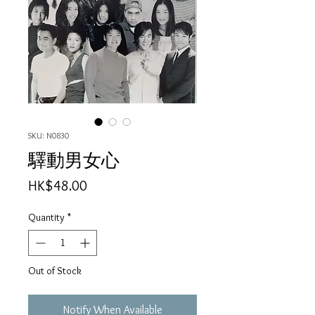
SKU: N0830
驛動男女心
Price
HK$48.00
Quantity
*
Out of Stock
Notify When Available