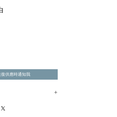
白
恢復供應時通知我
,不影響播放