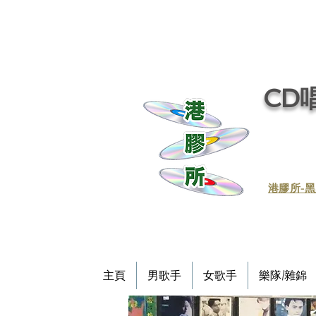
CD唱
​港膠所-黑
主頁
男歌手
女歌手
樂隊/雜錦