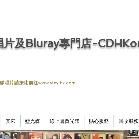
片及Bluray專門店-CDHKonl
膠唱片請按此前往www.vinylhk.com
其它
藍光碟
線上購買光碟
貼心服務
回收服務