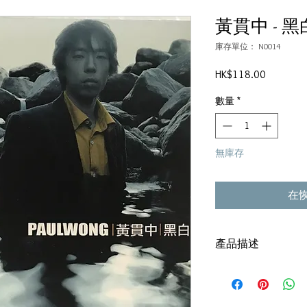
黃貫中 - 黑
庫存單位： N0014
價
HK$118.00
格
數量
*
無庫存
在
產品描述
碟套：80%新
有歌詞
碟: 90%新,有花痕