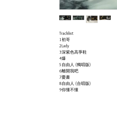
Tracklist
1
初哥
2
Lady
3
深紫色高爭鞋
4
爆
5
自由人 (獨唱版)
6
離開我吧
7
憂書
8
自由人 (合唱版)
9
你懂不懂