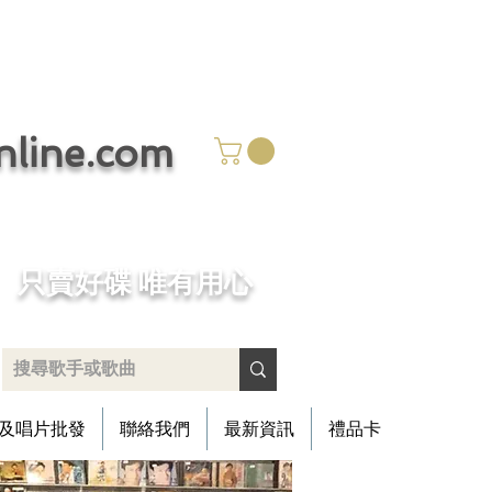
ine.com
​只賣好碟 唯有用心
及唱片批發
聯絡我們
最新資訊
禮品卡