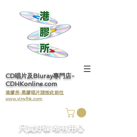
CD唱片及Bluray專門店-
CDHKonline.com
​港膠所-黑膠唱片請按此前往
www.vinylhk.com
​只賣好碟 唯有用心