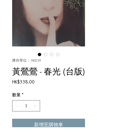
庫存單位： N0219
黃鶯鶯 - 春光 (台版)
價
HK$338.00
格
數量
*
新增至購物車