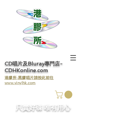
CD唱片及Bluray專門店-
CDHKonline.com
​港膠所-黑膠唱片請按此前往
www.vinylhk.com
​只賣好碟 唯有用心