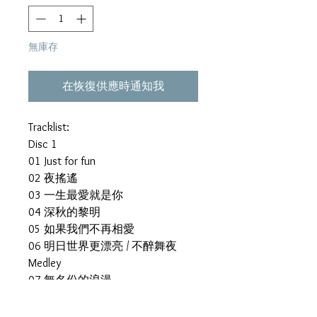
無庫存
在恢復供應時通知我
Tracklist:
Disc 1
01 Just for fun
02 夜搖遙
03 一生最愛就是你
04 深秋的黎明
05 如果我們不再相愛
06 明日世界更漂亮 / 不醉舞夜
Medley
07 無名份的浪漫
08 告訴我你會在夢境中等我
09 如果這是情