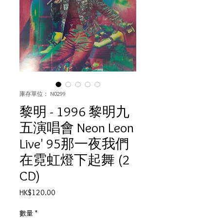
庫存單位： N0299
黎明 - 1996 黎明九
五演唱會 Neon Leon
Live' 95那一夜我們
在霓虹燈下起舞 (2
CD)
價
HK$120.00
格
數量
*