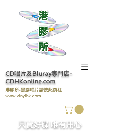
CD唱片及Bluray專門店-
CDHKonline.com
​港膠所-黑膠唱片請按此前往
www.vinylhk.com
​只賣好碟 唯有用心