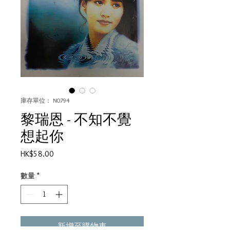
庫存單位： N0794
黎瑞恩 - 不知不覺
想起你
價
HK$58.00
格
數量
*
新增至購物車