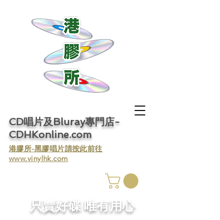
CD唱片及Bluray專門店-
CDHKonline.com
​港膠所-黑膠唱片請按此前往
www.vinylhk.com
​只賣好碟 唯有用心