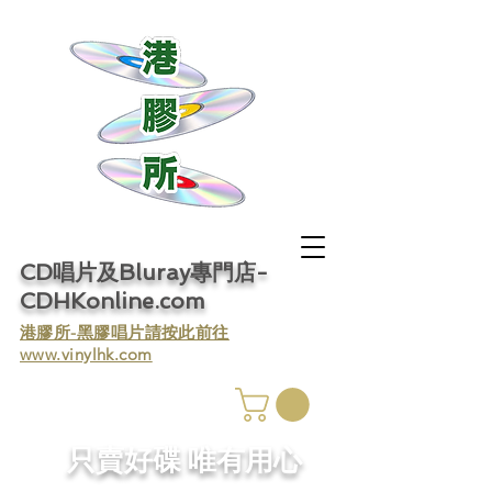
CD唱片及Bluray專門店-
CDHKonline.com
​港膠所-黑膠唱片請按此前往
www.vinylhk.com
​只賣好碟 唯有用心