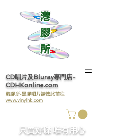
CD唱片及Bluray專門店-
CDHKonline.com
​港膠所-黑膠唱片請按此前往
www.vinylhk.com
​只賣好碟 唯有用心