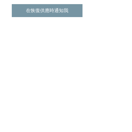
在恢復供應時通知我
Tracklist:
01. 星期天
02. 犧牲
03. 蚊
04. 時日無多
05. 討厭
06. 太完美
07. 扯火
08. 崇拜
09. 不見不散
10. 無重狀態
11. 奉信
12. Phantom Power(純音樂)