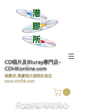
CD唱片及Bluray專門店-
CDHKonline.com
​港膠所-黑膠唱片請按此前往
www.vinylhk.com
​只賣好碟 唯有用心