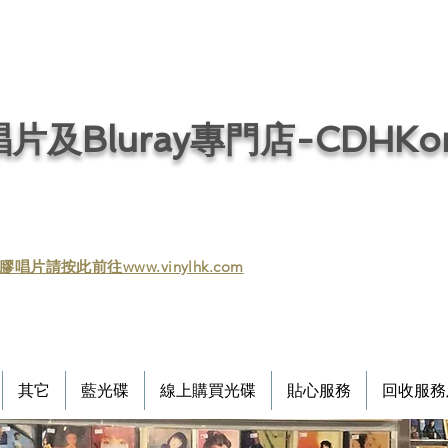
片及Bluray專門店-CDHKonl
膠唱片請按此前往www.vinylhk.com
其它
藍光碟
線上購買光碟
貼心服務
回收服務