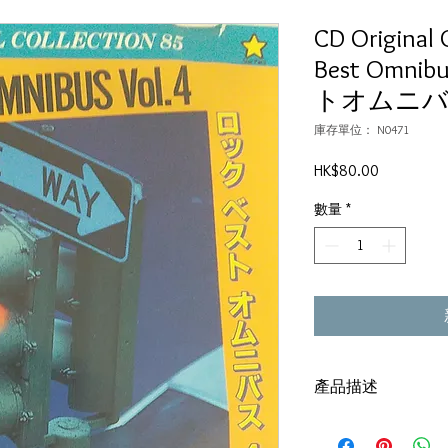
CD Original 
Best Omni
トオムニバ
庫存單位： N0471
價
HK$80.00
格
數量
*
產品描述
Made in Japan
碟套：80%新