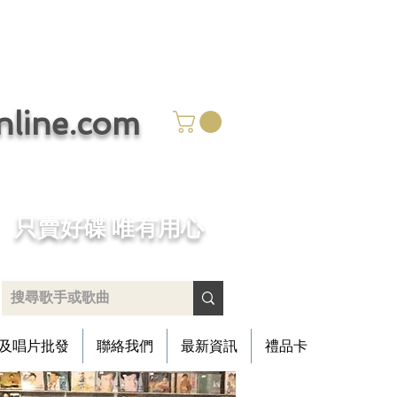
ine.com
​只賣好碟 唯有用心
及唱片批發
聯絡我們
最新資訊
禮品卡