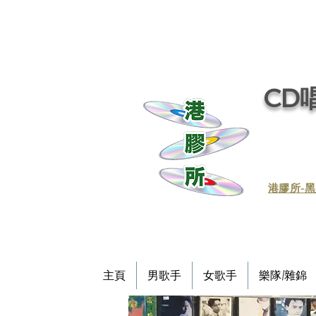
CD唱
​港膠所-黑
主頁
男歌手
女歌手
樂隊/雜錦