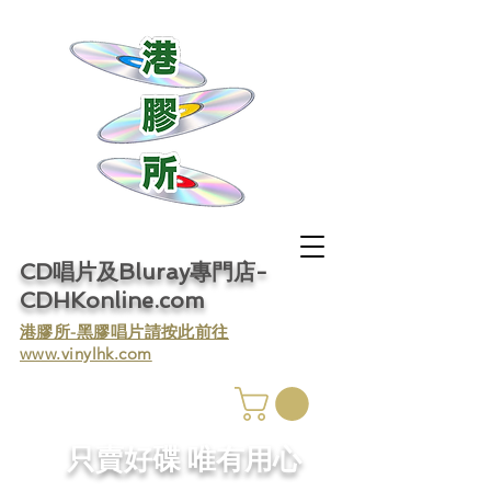
CD唱片及Bluray專門店-
CDHKonline.com
​港膠所-黑膠唱片請按此前往
www.vinylhk.com
​只賣好碟 唯有用心