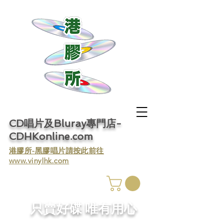
CD唱片及Bluray專門店-
CDHKonline.com
​港膠所-黑膠唱片請按此前往
www.vinylhk.com
​只賣好碟 唯有用心