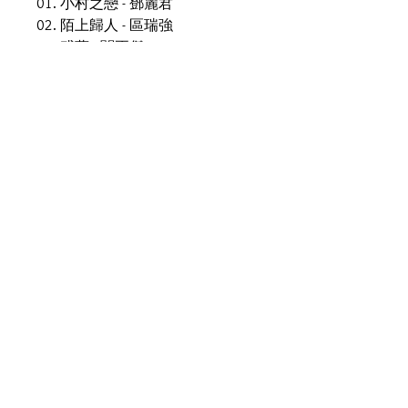
01. 小村之戀 - 鄧麗君
02. 陌上歸人 - 區瑞強
03. 殘夢 - 關正傑
04. 印象 - 許冠傑
05. 想將來 - 譚詠麟
06. 一點燭光 - 關正傑
07. 兩忘煙水裡 關正傑/ 關菊英
08. 遲來的春天 - 譚詠麟
09. 要是有緣 - 鍾鎮濤
10. 天籟 - 關正傑
11. 愛的根源 - 譚詠麟
12. 最緊要好玩 - 許冠傑
13. 愛情陷阱 - 譚詠麟
14. 朋友 - 譚詠麟
15. 無心睡眠 - 張國榮
16. 誠懇 - 鍾鎮濤
產品描述