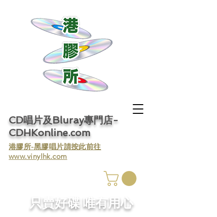
CD唱片及Bluray專門店-
CDHKonline.com
​港膠所-黑膠唱片請按此前往
www.vinylhk.com
​只賣好碟 唯有用心