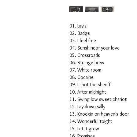
01. Layla
02. Badge
03. I feel free
04. Sunshineof your love
05. Crossroads
06. Strange brew
07. White room
08. Cocaine
09. I shot the sheriff
10. After midnight
11. Swing low sweet chariot
12. Lay down sally
13. Knockin on heaven's door
14. Wonderful toight
15. Let it grow
16. Promises