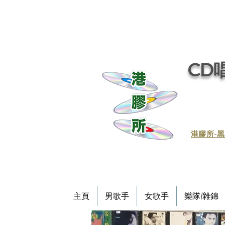
CD唱
​港膠所-黑
主頁
男歌手
女歌手
樂隊/雜錦