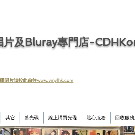
片及Bluray專門店-CDHKonl
膠唱片請按此前往www.vinylhk.com
其它
藍光碟
線上購買光碟
貼心服務
回收服務