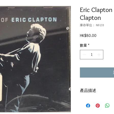
Eric Clapton 
Clapton
庫存單位： N9133
價
HK$80.00
格
數量
*
產品描述
碟套：85%新
碟：92%-新淨, 輕微