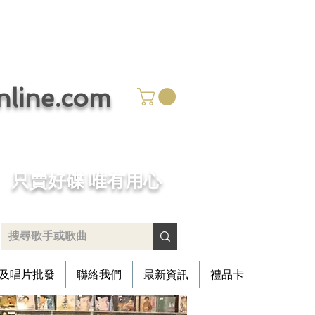
ine.com
​只賣好碟 唯有用心
及唱片批發
聯絡我們
最新資訊
禮品卡