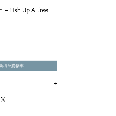
in – Fish Up A Tree
新增至購物車
輕微花痕, 不影響播放