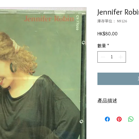
Jennifer Rob
庫存單位： N9126
價
HK$80.00
格
數量
*
產品描述
碟套：80%新
有歌詞
碟 : 92% - 新淨,極