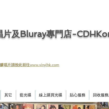
片及Bluray專門店-CDHKonl
膠唱片請按此前往www.vinylhk.com
其它
藍光碟
線上購買光碟
貼心服務
回收服務