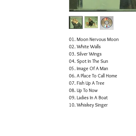
01. Moon Nervous Moon
02. White Walls
03. Silver Wings
04. Spot In The Sun
05. Image Of A Man
06. A Place To Call Home
07. Fish Up A Tree
08. Up To Now
09. Ladies In A Boat
10. Whiskey Singer