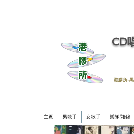
CD唱
​港膠所-黑
主頁
男歌手
女歌手
樂隊/雜錦